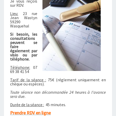
Je vous reçois
N
sur RDV.
R
E
Lieu:
23 rue
Jean Wastyn
N
59290
D
Wasquehal
E
Si besoin, les
Z
consultations
-
peuvent se
faire
V
également par
O
visio ou par
U
téléphone.
S
Téléphone:
07
?
69 38 41 54
>
Tarif de la séance :
75€ (réglement uniquement en
chèque ou espèces).
Toute séance non décommandée 24 heures à l'avance
sera due.
Durée de la séance :
45 minutes.
Prendre RDV en ligne